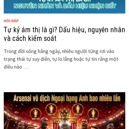
HỎI ĐÁP
Tự kỷ ám thị là gì? Dấu hiệu, nguyên nhân
và cách kiểm soát
Trong đời sống hằng ngày, nhiều người từng rơi vào
trạng thái tự suy diễn, tự lo lắng hoặc tự tin rằng một
điều nào …