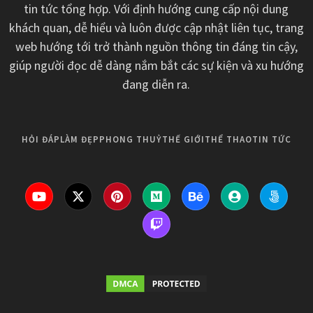
tin tức tổng hợp. Với định hướng cung cấp nội dung
khách quan, dễ hiểu và luôn được cập nhật liên tục, trang
web hướng tới trở thành nguồn thông tin đáng tin cậy,
giúp người đọc dễ dàng nắm bắt các sự kiện và xu hướng
đang diễn ra.
HỎI ĐÁP
LÀM ĐẸP
PHONG THUỶ
THẾ GIỚI
THỂ THAO
TIN TỨC