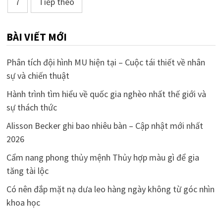
7
Tiếp theo
bài
viết
BÀI VIẾT MỚI
Phân tích đội hình MU hiện tại – Cuộc tái thiết về nhân
sự và chiến thuật
Hành trình tìm hiểu về quốc gia nghèo nhất thế giới và
sự thách thức
Alisson Becker ghi bao nhiêu bàn – Cập nhật mới nhất
2026
Cẩm nang phong thủy mệnh Thủy hợp màu gì để gia
tăng tài lộc
Có nên đắp mặt nạ dưa leo hàng ngày không từ góc nhìn
khoa học