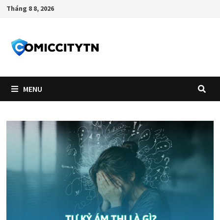
Skip
Tháng 8 8, 2026
to
content
MENU