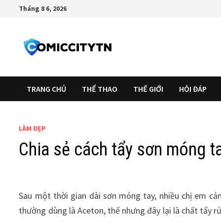
Skip
Tháng 8 6, 2026
to
content
TRANG CHỦ
THỂ THAO
THẾ GIỚI
HỎI ĐÁP
LÀM ĐẸP
Chia sẻ cách tẩy sơn móng t
Sau một thời gian dài sơn móng tay, nhiều chị em c
thường dùng là Aceton, thế nhưng đây lại là chất tẩy r