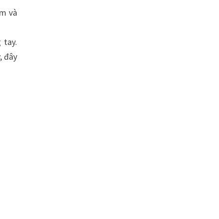
ấm và
 tay.
, đây