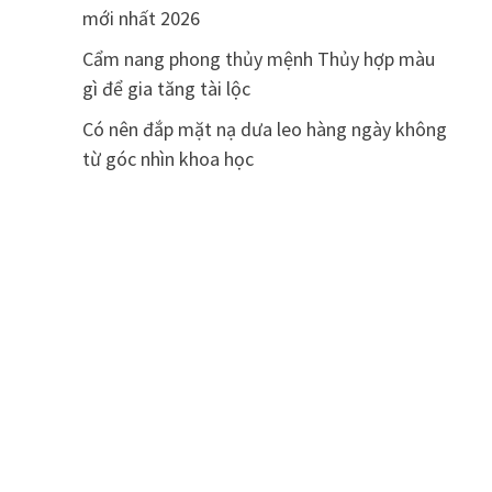
mới nhất 2026
Cẩm nang phong thủy mệnh Thủy hợp màu
gì để gia tăng tài lộc
Có nên đắp mặt nạ dưa leo hàng ngày không
từ góc nhìn khoa học
HỎI ĐÁP
LÀM ĐẸP
PHONG THUỶ
THẾ GIỚI
THỂ THAO
TIN TỨC