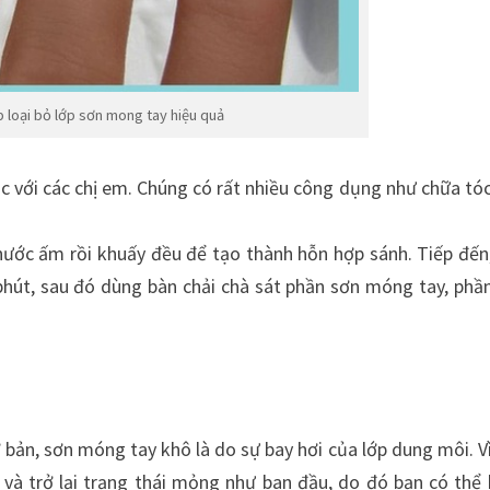
 loại bỏ lớp sơn mong tay hiệu quả
 với các chị em. Chúng có rất nhiều công dụng như chữa tóc
 nước ấm rồi khuấy đều để tạo thành hỗn hợp sánh. Tiếp đến
hút, sau đó dùng bàn chải chà sát phần sơn móng tay, phầ
 bản, sơn móng tay khô là do sự bay hơi của lớp dung môi. Vì
a và trở lại trạng thái mỏng như ban đầu, do đó bạn có thể