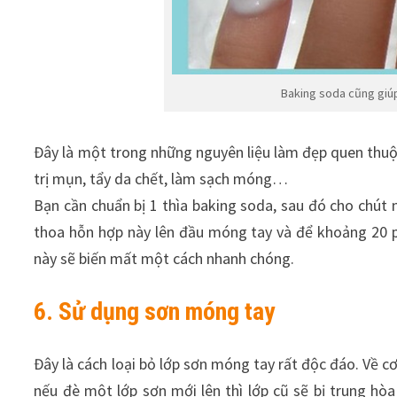
Baking soda cũng giúp
Đây là một trong những nguyên liệu làm đẹp quen thuộc
trị mụn, tẩy da chết, làm sạch móng…
Bạn cần chuẩn bị 1 thìa baking soda, sau đó cho chút
thoa hỗn hợp này lên đầu móng tay và để khoảng 20 p
này sẽ biến mất một cách nhanh chóng.
6. Sử dụng sơn móng tay
Đây là cách loại bỏ lớp sơn móng tay rất độc đáo. Về cơ
nếu đè một lớp sơn mới lên thì lớp cũ sẽ bị trung hò