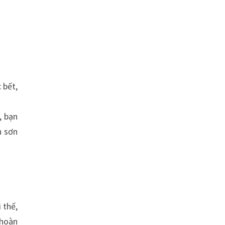
 bết,
, bạn
n sơn
 thế,
 hoàn