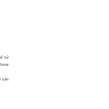
hể sử
etone
ố sản