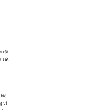
y rất
à sát
 hiệu
g vải