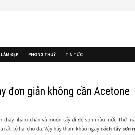
LÀM ĐẸP
PHONG THUỶ
TIN TỨC
ay đơn giản không cần Acetone
ảm thấy nhàm chán và muốn tẩy đi để sơn màu mới. Thứ m
ửa rất có hại cho da. Vậy hãy tham khảo ngay
cách tẩy sơn 