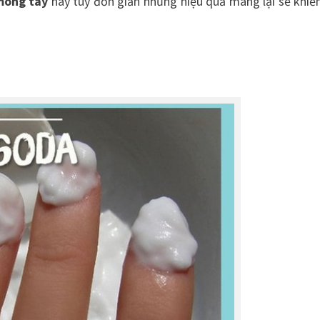
móng tay
này tuy đơn giản nhưng hiệu quả mang lại sẽ khiế