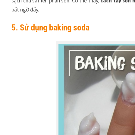
sạch chà sát lên phần sơn. Có thể thấy,
cách tẩy sơn 
bất ngờ đấy.
5. Sử dụng baking soda